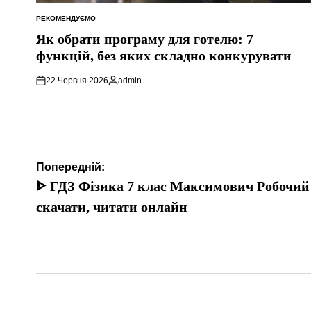
РЕКОМЕНДУЄМО
ОПУБЛІКУВАТИ
У
Як обрати програму для готелю: 7
функцій, без яких складно конкурувати
22 Червня 2026
admin
Опубліковано
Навігація
Попередній:
записів
ᐈ ГДЗ Фізика 7 клас Максимович Робочий 
скачати, читати онлайн