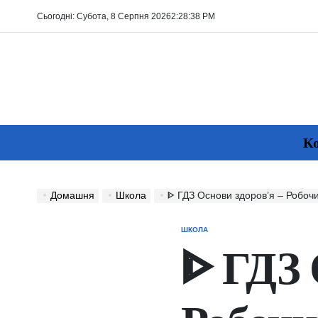
Перейти
Сьогодні: Субота, 8 Серпня 2026
2
:
28
:
39
PM
до
вмісту
Ко
Домашня
Школа
ᐈ ГДЗ Основи здоров’я – Робочий зошит (Таг
ШКОЛА
ОПУБЛІКУВАТИ
У
ᐈ ГДЗ 