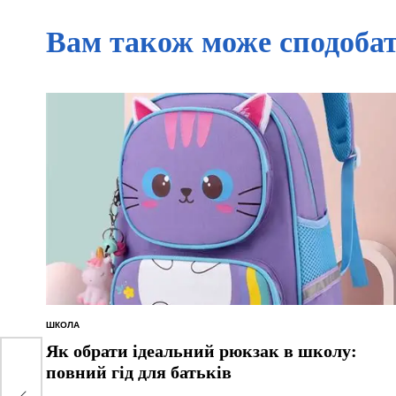
Вам також може сподоба
ШКОЛА
ОПУБЛІКУВАТИ
У
Як обрати ідеальний рюкзак в школу:
повний гід для батьків
ати