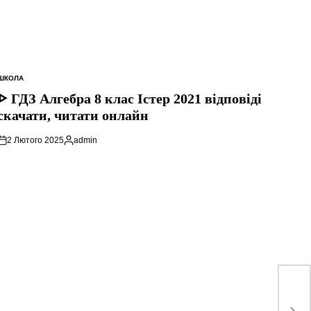
ШКОЛА
ОПУБЛІКУВАТИ
У
ᐈ ГДЗ Алгебра 8 клас Істер 2021 відповіді
скачати, читати онлайн
2 Лютого 2025
admin
Опубліковано
ᐈ Г