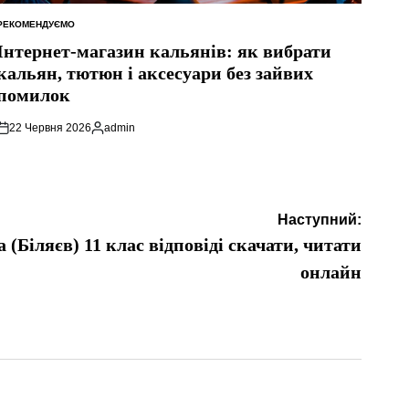
РЕКОМЕНДУЄМО
ОПУБЛІКУВАТИ
У
Інтернет-магазин кальянів: як вибрати
кальян, тютюн і аксесуари без зайвих
помилок
22 Червня 2026
admin
Опубліковано
Наступний:
(Біляєв) 11 клас відповіді скачати, читати
онлайн