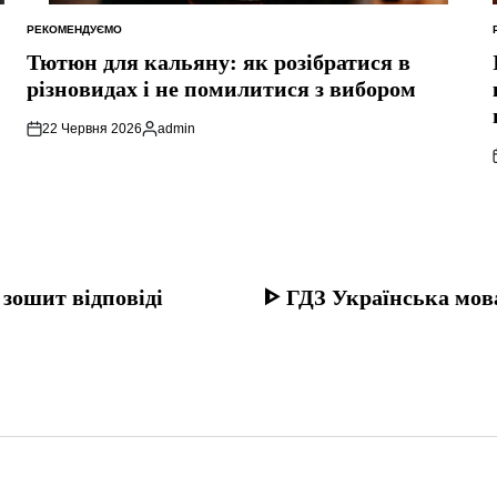
РЕКОМЕНДУЄМО
ОПУБЛІКУВАТИ
У
Тютюн для кальяну: як розібратися в
різновидах і не помилитися з вибором
22 Червня 2026
admin
Опубліковано
зошит відповіді
ᐈ ГДЗ Українська мова 