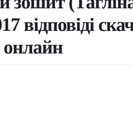
й зошит (Тагліна
17 відповіді ска
 онлайн