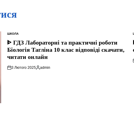
тися
ШКОЛА
ОПУБЛІКУВАТИ
У
ᐈ ГДЗ Лабораторні та практичні роботи
Біологія Тагліна 10 клас відповіді скачати,
читати онлайн
3 Лютого 2025
admin
Опубліковано