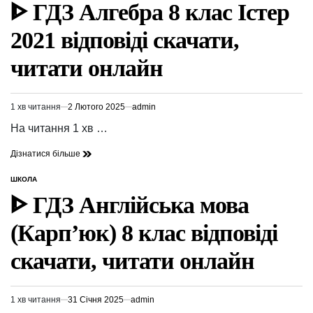
У
ᐈ ГДЗ Алгебра 8 клас Істер
2021 відповіді скачати,
читати онлайн
1 хв читання
2 Лютого 2025
admin
Орієнтовний
час
На читання 1 хв …
читання
Дізнатися більше
ШКОЛА
ОПУБЛІКУВАТИ
У
ᐈ ГДЗ Англійська мова
(Карп’юк) 8 клас відповіді
скачати, читати онлайн
1 хв читання
31 Січня 2025
admin
Орієнтовний