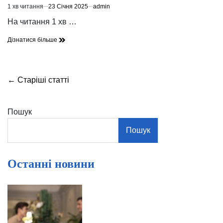
1 хв читання
23 Січня 2025
admin
Орієнтовний
час
На читання 1 хв …
читання
Дізнатися більше
Навігація
←
Старіші статті
за
записами
Пошук
Пошук
Останні новини