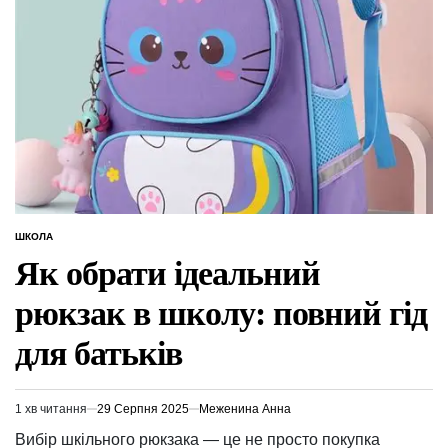
ШКОЛА
ОПУБЛІКУВАТИ
У
Як обрати ідеальний
рюкзак в школу: повний гід
для батьків
1 хв читання
29 Серпня 2025
Меженина Анна
Орієнтовний
час
Вибір шкільного рюкзака — це не просто покупка