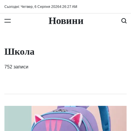
Перейти
Сьогодні: Четвер, 6 Серпня 2026
4
:
26
:
27
AM
до
вмісту
Новини
Школа
752 записи