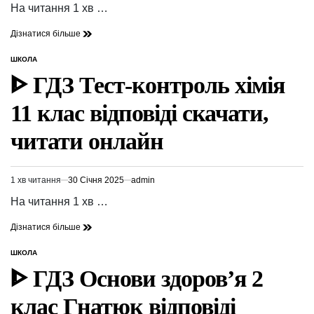
час
На читання 1 хв …
читання
Дізнатися більше
ШКОЛА
ОПУБЛІКУВАТИ
У
ᐈ ГДЗ Тест-контроль хімія
11 клас відповіді скачати,
читати онлайн
1 хв читання
30 Січня 2025
admin
Орієнтовний
час
На читання 1 хв …
читання
Дізнатися більше
ШКОЛА
ОПУБЛІКУВАТИ
У
ᐈ ГДЗ Основи здоров’я 2
клас Гнатюк відповіді