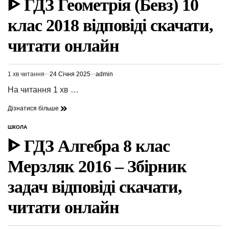
ᐈ ГДЗ Геометрія (Бевз) 10
клас 2018 відповіді скачати,
читати онлайн
1 хв читання
24 Січня 2025
admin
Орієнтовний
час
На читання 1 хв …
читання
Дізнатися більше
ШКОЛА
ОПУБЛІКУВАТИ
У
ᐈ ГДЗ Алгебра 8 клас
Мерзляк 2016 – Збірник
задач відповіді скачати,
читати онлайн