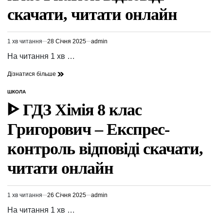
скачати, читати онлайн
1 хв читання
28 Січня 2025
admin
Орієнтовний
час
На читання 1 хв …
читання
Дізнатися більше
ШКОЛА
ОПУБЛІКУВАТИ
У
ᐈ ГДЗ Хімія 8 клас
Григорович – Експрес-
контроль відповіді скачати,
читати онлайн
1 хв читання
26 Січня 2025
admin
Орієнтовний
час
На читання 1 хв …
читання