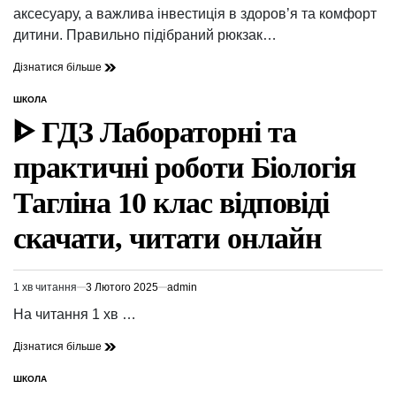
читання
аксесуару, а важлива інвестиція в здоров’я та комфорт
дитини. Правильно підібраний рюкзак…
Дізнатися більше
ШКОЛА
ОПУБЛІКУВАТИ
У
ᐈ ГДЗ Лабораторні та
практичні роботи Біологія
Тагліна 10 клас відповіді
скачати, читати онлайн
1 хв читання
3 Лютого 2025
admin
Орієнтовний
час
На читання 1 хв …
читання
Дізнатися більше
ШКОЛА
ОПУБЛІКУВАТИ