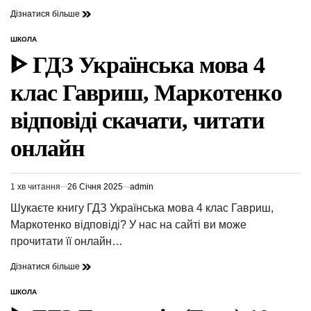
Дізнатися більше
ШКОЛА
ОПУБЛІКУВАТИ
У
ᐈ ГДЗ Українська мова 4
клас Гавриш, Маркотенко
відповіді скачати, читати
онлайн
1 хв читання
26 Січня 2025
admin
Орієнтовний
час
Шукаєте книгу ГДЗ Українська мова 4 клас Гавриш,
читання
Маркотенко відповіді? У нас на сайті ви може
прочитати її онлайн…
Дізнатися більше
ШКОЛА
ОПУБЛІКУВАТИ
У