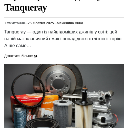
Tanqueray
1 хв читання
25 Жовтня 2025
Меженина Анна
Орієнтовний
час
Tanqueray — один із найвідоміших джинів у світі: цей
читання
напій має класичний смак і понад двохсотлітню історію.
А ще саме…
Дізнатися більше