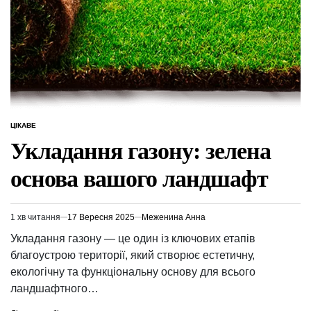
ЦІКАВЕ
ОПУБЛІКУВАТИ
У
Укладання газону: зелена
основа вашого ландшафт
1 хв читання
17 Вересня 2025
Меженина Анна
Орієнтовний
час
Укладання газону — це один із ключових етапів
читання
благоустрою території, який створює естетичну,
екологічну та функціональну основу для всього
ландшафтного…