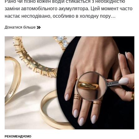
Рано чи пізно кожен водій стикається з необхідністю
читання
заміни автомобільного акумулятора. Цей момент часто
настає несподівано, особливо в холодну пору…
Дізнатися більше
РЕКОМЕНДУЄМО
ОПУБЛІКУВАТИ