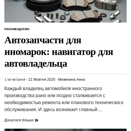
РЕКОМЕНДУЄМО
ОПУБЛІКУВАТИ
У
Автозапчасти для
иномарок: навигатор для
автовладельца
1 хв читання
22 Жовтня 2025
Меженина Анна
Орієнтовний
час
Каждый владелец автомобиля иностранного
читання
производства рано или поздно сталкивается с
необходимостью ремонта или планового технического
обслуживания. И здесь возникает главный…
Дізнатися більше