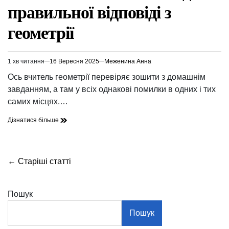
правильної відповіді з
геометрії
1 хв читання
16 Вересня 2025
Меженина Анна
Орієнтовний
час
Ось вчитель геометрії перевіряє зошити з домашнім
читання
завданням, а там у всіх однакові помилки в одних і тих
самих місцях.…
Дізнатися більше
Навігація
←
Старіші статті
за
записами
Пошук
Пошук