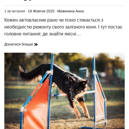
1 хв читання
18 Жовтня 2025
Меженина Анна
Орієнтовний
час
Кожен автовласник рано чи пізно стикається з
читання
необхідністю ремонту свого залізного коня. І тут постає
головне питання: де знайти якісні…
Дізнатися більше