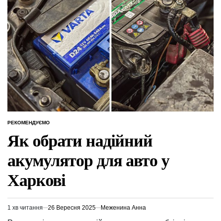
РЕКОМЕНДУЄМО
ОПУБЛІКУВАТИ
У
Як обрати надійний
акумулятор для авто у
Харкові
1 хв читання
26 Вересня 2025
Меженина Анна
Орієнтовний
час