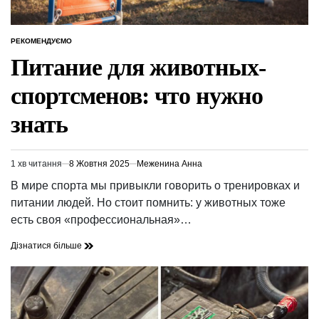
РЕКОМЕНДУЄМО
ОПУБЛІКУВАТИ
У
Питание для животных-
спортсменов: что нужно
знать
1 хв читання
8 Жовтня 2025
Меженина Анна
Орієнтовний
час
В мире спорта мы привыкли говорить о тренировках и
читання
питании людей. Но стоит помнить: у животных тоже
есть своя «профессиональная»…
Дізнатися більше