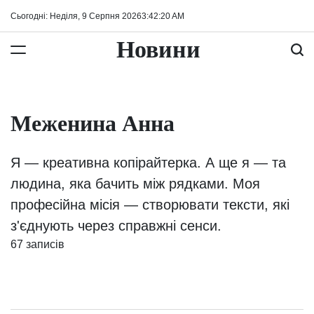
Перейти
Сьогодні: Неділя, 9 Серпня 2026
3
:
42
:
21
AM
до
вмісту
Новини
Меженина Анна
Я — креативна копірайтерка. А ще я — та
людина, яка бачить між рядками. Моя
професійна місія — створювати тексти, які
з'єднують через справжні сенси.
67 записів