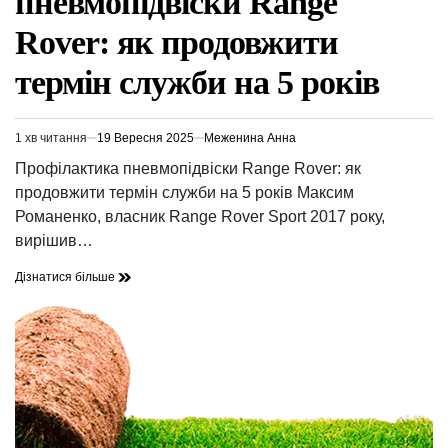
пневмопідвіски Range
Rover: як продовжити
термін служби на 5 років
1 хв читання
19 Вересня 2025
Меженина Анна
Орієнтовний
час
Профілактика пневмопідвіски Range Rover: як
читання
продовжити термін служби на 5 років Максим
Романенко, власник Range Rover Sport 2017 року,
вирішив…
Дізнатися більше