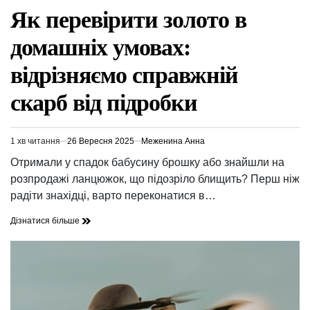
У
Як перевірити золото в
домашніх умовах:
відрізняємо справжній
скарб від підробки
1 хв читання
26 Вересня 2025
Меженина Анна
Орієнтовний
час
Отримали у спадок бабусину брошку або знайшли на
читання
розпродажі ланцюжок, що підозріло блищить? Перш ніж
радіти знахідці, варто переконатися в…
Дізнатися більше