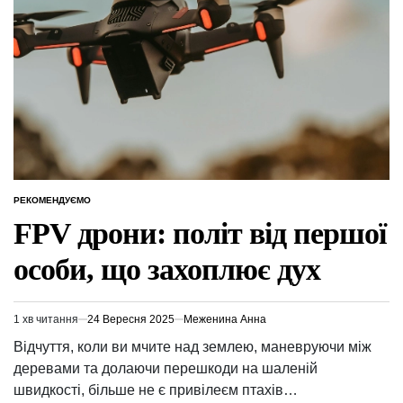
РЕКОМЕНДУЄМО
ОПУБЛІКУВАТИ
У
FPV дрони: політ від першої
особи, що захоплює дух
1 хв читання
24 Вересня 2025
Меженина Анна
Орієнтовний
час
Відчуття, коли ви мчите над землею, маневруючи між
читання
деревами та долаючи перешкоди на шаленій
швидкості, більше не є привілеєм птахів…