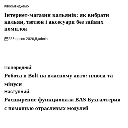
РЕКОМЕНДУЄМО
ОПУБЛІКУВАТИ
У
Інтернет-магазин кальянів: як вибрати
кальян, тютюн і аксесуари без зайвих
помилок
22 Червня 2026
admin
Опубліковано
Навігація
Попередній:
записів
Робота в Bolt на власному авто: плюси та
мінуси
Наступний:
Расширение функционала BAS Бухгалтерия
с помощью отраслевых модулей