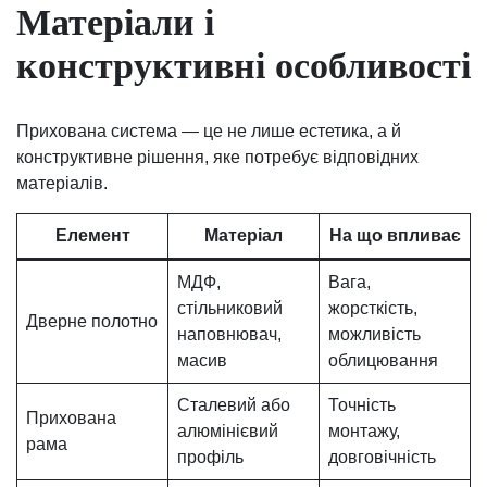
Матеріали і
конструктивні особливості
Прихована система — це не лише естетика, а й
конструктивне рішення, яке потребує відповідних
матеріалів.
Елемент
Матеріал
На що впливає
МДФ,
Вага,
стільниковий
жорсткість,
Дверне полотно
наповнювач,
можливість
масив
облицювання
Сталевий або
Точність
Прихована
алюмінієвий
монтажу,
рама
профіль
довговічність