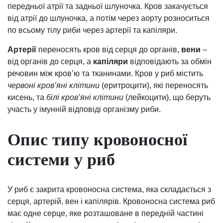
передньої атрії та задньої шлуночка. Кров закачується
від атрії до шлуночка, а потім через аорту розноситься
по всьому тілу риби через артерії та капіляри.
Артерії
переносять кров від серця до органів,
вени
–
від органів до серця, а
капіляри
відповідають за обмін
речовин між кров’ю та тканинами. Кров у риб містить
червоні кров’яні клітини
(еритроцити), які переносять
кисень, та
білі кров’яні клітини
(лейкоцити), що беруть
участь у імунній відповіді організму риби.
Опис типу кровоносної
системи у риб
У риб є закрита кровоносна система, яка складається з
серця, артерій, вен і капілярів. Кровоносна система риб
має одне серце, яке розташоване в передній частині