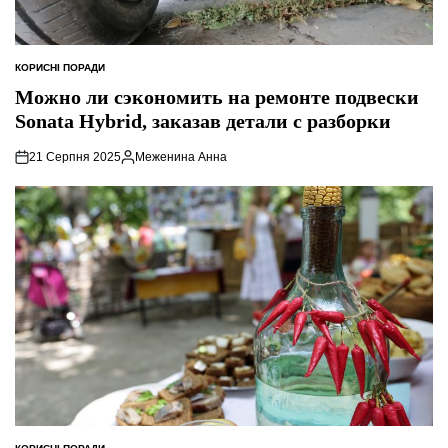
КОРИСНІ ПОРАДИ
ОПУБЛІКУВАТИ
У
Можно ли сэкономить на ремонте подвески
Sonata Hybrid, заказав детали с разборки
21 Серпня 2025
Меженина Анна
Опубліковано