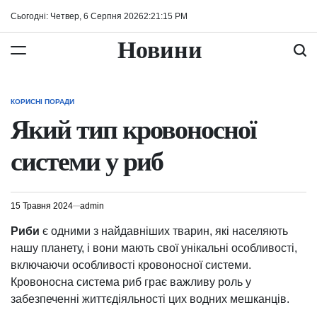
Перейти
Сьогодні: Четвер, 6 Серпня 2026
2
:
21
:
15
PM
до
вмісту
Новини
КОРИСНІ ПОРАДИ
ОПУБЛІКУВАТИ
У
Який тип кровоносної
системи у риб
15 Травня 2024
admin
Риби
є одними з найдавніших тварин, які населяють
нашу планету, і вони мають свої унікальні особливості,
включаючи особливості кровоносної системи.
Кровоносна система риб грає важливу роль у
забезпеченні життєдіяльності цих водних мешканців.