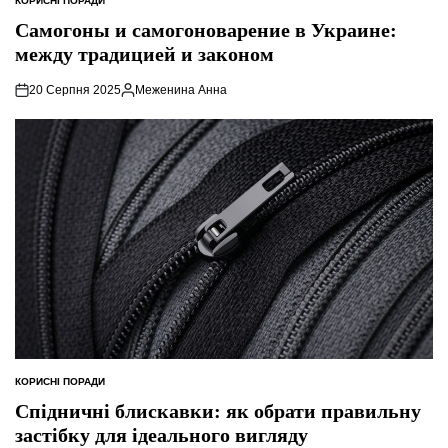
КОРИСНІ ПОРАДИ
ОПУБЛІКУВАТИ
У
Самогоны и самогоноварение в Украине:
между традицией и законом
20 Серпня 2025
Меженина Анна
Опубліковано
КОРИСНІ ПОРАДИ
ОПУБЛІКУВАТИ
У
Спідничні блискавки: як обрати правильну
застібку для ідеального вигляду