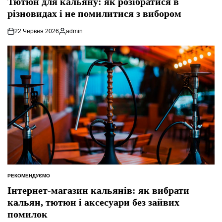
Тютюн для кальяну: як розібратися в
різновидах і не помилитися з вибором
22 Червня 2026
admin
Опубліковано
РЕКОМЕНДУЄМО
ОПУБЛІКУВАТИ
У
Інтернет-магазин кальянів: як вибрати
кальян, тютюн і аксесуари без зайвих
помилок