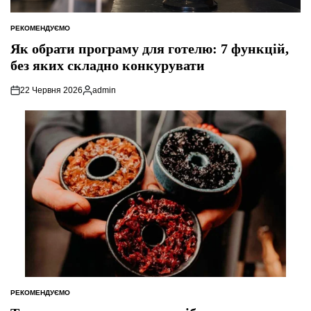
РЕКОМЕНДУЄМО
ОПУБЛІКУВАТИ
У
Як обрати програму для готелю: 7 функцій,
без яких складно конкурувати
22 Червня 2026
admin
Опубліковано
РЕКОМЕНДУЄМО
ОПУБЛІКУВАТИ
У