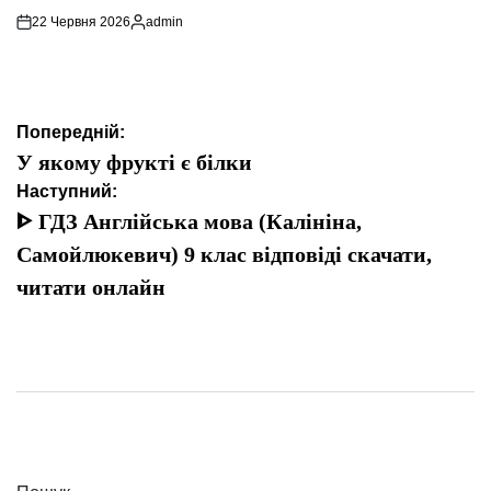
22 Червня 2026
admin
Опубліковано
Навігація
Попередній:
записів
У якому фрукті є білки
Наступний:
ᐈ ГДЗ Англійська мова (Калініна,
Самойлюкевич) 9 клас відповіді скачати,
читати онлайн