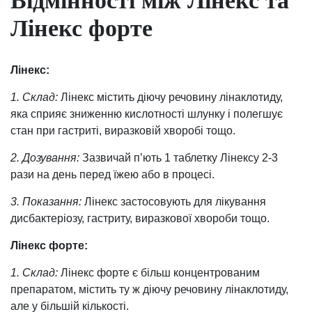
Відмінності між Лінекс та
Лінекс форте
Лінекс:
1. Склад:
Лінекс містить діючу речовину лінаклотиду,
яка сприяє зниженню кислотності шлунку і полегшує
стан при гастриті, виразковій хворобі тощо.
2. Дозування:
Зазвичай п’ють 1 таблетку Лінексу 2-3
рази на день перед їжею або в процесі.
3. Показання:
Лінекс застосовують для лікування
дисбактеріозу, гастриту, виразкової хвороби тощо.
Лінекс форте:
1. Склад:
Лінекс форте є більш концентрованим
препаратом, містить ту ж діючу речовину лінаклотиду,
але у більшій кількості.