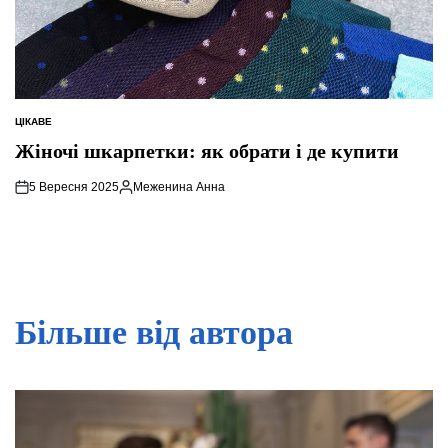
ЦІКАВЕ
ОПУБЛІКУВАТИ
У
Жіночі шкарпетки: як обрати і де купити
5 Вересня 2025
Меженина Анна
Опубліковано
Більше від автора