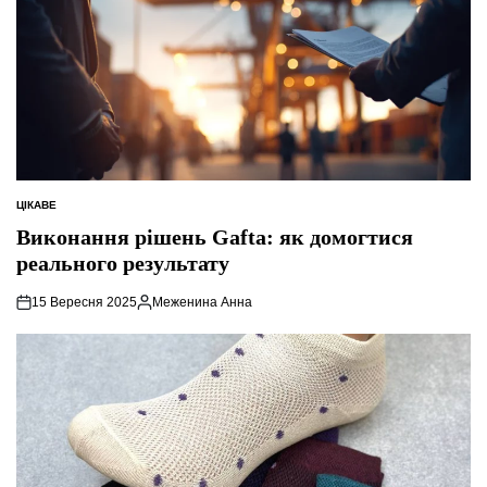
ЦІКАВЕ
ОПУБЛІКУВАТИ
У
Виконання рішень Gafta: як домогтися
реального результату
15 Вересня 2025
Меженина Анна
Опубліковано