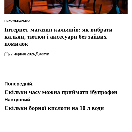
РЕКОМЕНДУЄМО
ОПУБЛІКУВАТИ
У
Інтернет-магазин кальянів: як вибрати
кальян, тютюн і аксесуари без зайвих
помилок
22 Червня 2026
admin
Опубліковано
Навігація
Попередній:
записів
Скільки часу можна приймати ібупрофен
Наступний:
Скільки борної кислоти на 10 л води