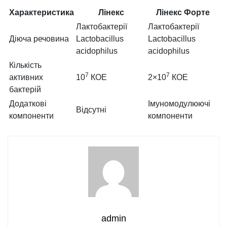
Характеристика
Лінекс
Лінекс Форте
Лактобактерії
Лактобактерії
Діюча речовина
Lactobacillus
Lactobacillus
acidophilus
acidophilus
Кількість
7
7
активних
10
КОЕ
2×10
КОЕ
бактерій
Додаткові
Імуномодулюючі
Відсутні
компоненти
компоненти
admin