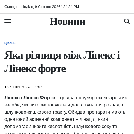
Перейти
Сьогодні: Неділя, 9 Серпня 2026
4
:
34
:
34
PM
до
вмісту
Новини
ЦІКАВЕ
ОПУБЛІКУВАТИ
У
Яка різниця між Лінекс і
Лінекс форте
13 Квітня 2024
admin
Лінекс
і
Лінекс Форте
– це два популярних лікарських
засоби, які використовуються для лікування розладів
шлунково-кишкового тракту. Обидва препарати мають
однаковий активний компонент – лінацід, який
допомагає знизити кислотність шлункового соку та
захистити шлунок від уражень. Однак, не зважаючи на