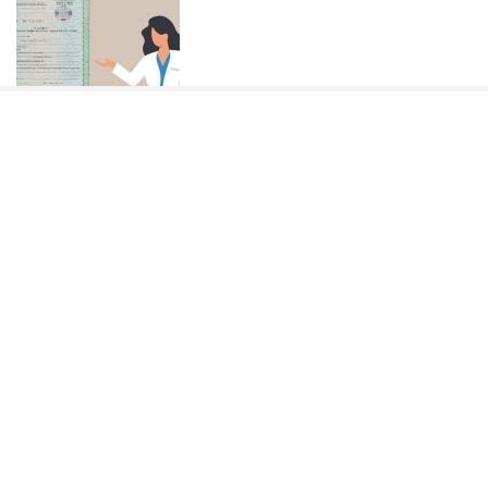
Сертифікат психіатра та нарколога: що потрібно знати
перед оформленням
Запчастини на Урал: де шукати, як вибирати і що знати
про обслуговування цієї техніки