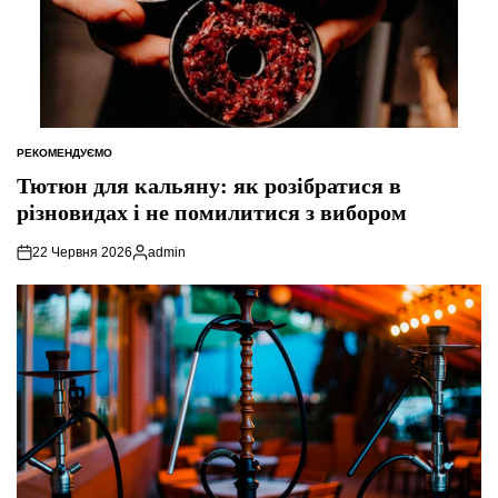
РЕКОМЕНДУЄМО
ОПУБЛІКУВАТИ
У
Тютюн для кальяну: як розібратися в
різновидах і не помилитися з вибором
22 Червня 2026
admin
Опубліковано