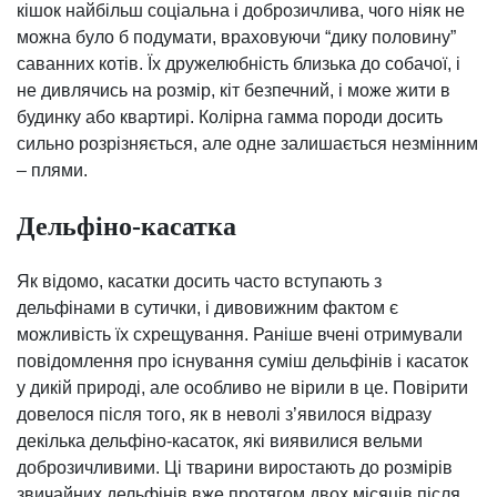
кішок найбільш соціальна і доброзичлива, чого ніяк не
можна було б подумати, враховуючи “дику половину”
саванних котів. Їх дружелюбність близька до собачої, і
не дивлячись на розмір, кіт безпечний, і може жити в
будинку або квартирі. Колірна гамма породи досить
сильно розрізняється, але одне залишається незмінним
– плями.
Дельфіно-касатка
Як відомо, касатки досить часто вступають з
дельфінами в сутички, і дивовижним фактом є
можливість їх схрещування. Раніше вчені отримували
повідомлення про існування суміш дельфінів і касаток
у дикій природі, але особливо не вірили в це. Повірити
довелося після того, як в неволі з’явилося відразу
декілька дельфіно-касаток, які виявилися вельми
доброзичливими. Ці тварини виростають до розмірів
звичайних дельфінів вже протягом двох місяців після