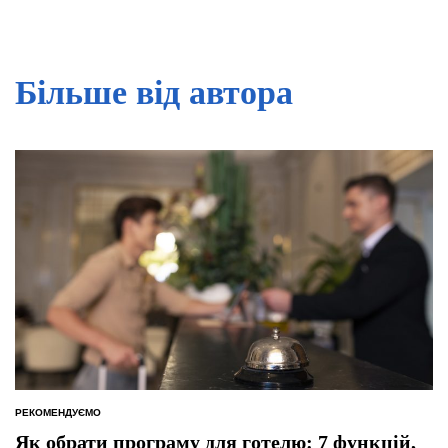
Більше від автора
РЕКОМЕНДУЄМО
ОПУБЛІКУВАТИ
У
Як обрати програму для готелю: 7 функцій,