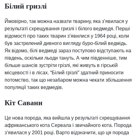
Білий гризлі
Ймовірно, так можна назвати тварину, яка з’явилася у
результаті схрещування гризлі і білого ведмедя. Перші
відомості про таких тварин з’явилися у 1964 році, коли
був застрелений дивного вигляду буро-білий ведмідь.
Як відомо, білі ведмеді зараз поступово відступають на
південь, оскільки льоди тануть. А чим південніше, тим
більше шансів зустріти грізлі, які живуть в гірській
місцевості і в лісах. “Білий грізлі” здатний приносити
потомство, так що незабаром можна чекати збільшення
популяції таких ведмедів.
Кіт Савани
Це нова порода, яка вийшла у результаті схрещування
африканського кота Сервала і звичайного кота. Порода
з’явилася у 2001 році. Варто відзначити, що ця порода