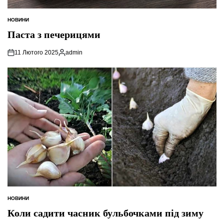
НОВИНИ
ОПУБЛІКУВАТИ
У
Паста з печерицями
11 Лютого 2025
admin
Опубліковано
НОВИНИ
ОПУБЛІКУВАТИ
У
Коли садити часник бульбочками під зиму