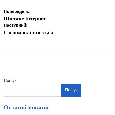
Навігація
Попередній:
записів
Що таке Інтернет
Наступний:
Соєвий як пишеться
Пошук
Пошук
Останні новини