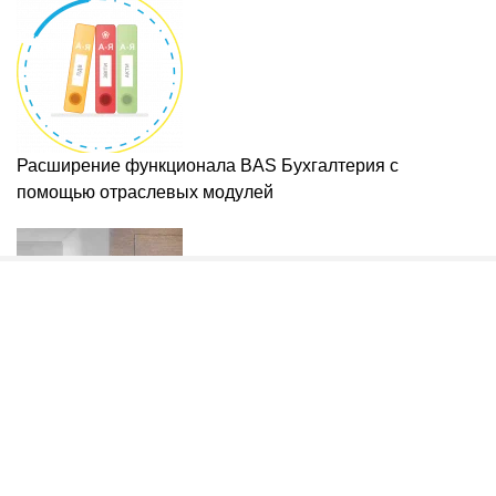
Расширение функционала BAS Бухгалтерия с
помощью отраслевых модулей
Міжкімнатні приховані двері: що це таке, як влаштовані
і коли їх варто обирати