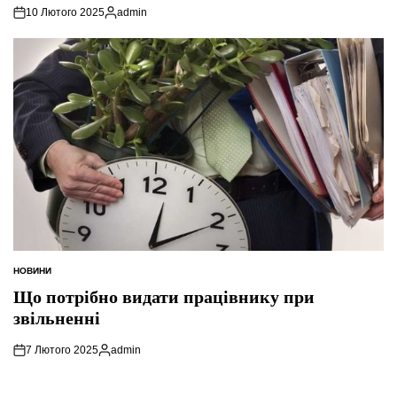
10 Лютого 2025
admin
Опубліковано
НОВИНИ
ОПУБЛІКУВАТИ
У
Що потрібно видати працівнику при
звільненні
7 Лютого 2025
admin
Опубліковано