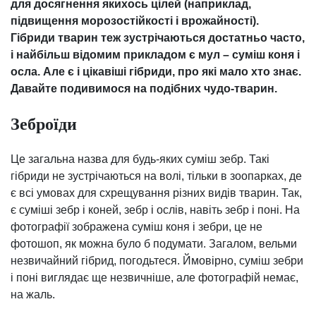
для досягнення якихось цілей (наприклад,
підвищення морозостійкості і врожайності).
Гібриди тварин теж зустрічаються достатньо часто,
і найбільш відомим прикладом є мул – суміш коня і
осла. Але є і цікавіші гібриди, про які мало хто знає.
Давайте подивимося на подібних чудо-тварин.
Зеброїди
Це загальна назва для будь-яких суміш зебр. Такі
гібриди не зустрічаються на волі, тільки в зоопарках, де
є всі умовах для схрещування різних видів тварин. Так,
є суміші зебр і коней, зебр і ослів, навіть зебр і поні. На
фотографії зображена суміш коня і зебри, це не
фотошоп, як можна було б подумати. Загалом, вельми
незвичайний гібрид, погодьтеся. Ймовірно, суміш зебри
і поні виглядає ще незвичніше, але фотографій немає,
на жаль.