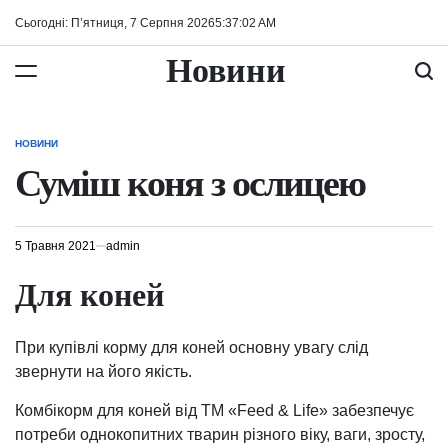
Перейти
Сьогодні: П’ятниця, 7 Серпня 2026
5
:
37
:
03
AM
до
вмісту
Новини
НОВИНИ
ОПУБЛІКУВАТИ
У
Суміш коня з ослицею
5 Травня 2021
admin
Для коней
При купівлі корму для коней основну увагу слід
звернути на його якість.
Комбікорм для коней від ТМ «Feed & Life» забезпечує
потреби однокопитних тварин різного віку, ваги, зросту,