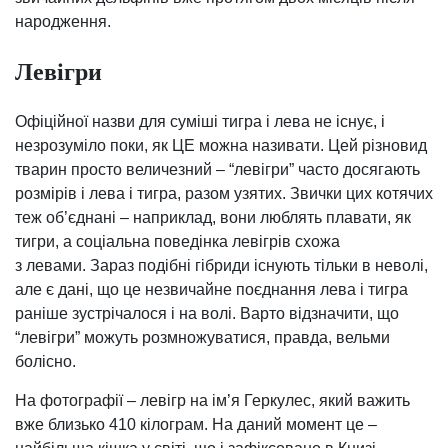
народження.
Левігри
Офіційної назви для суміші тигра і лева не існує, і
незрозуміло поки, як ЦЕ можна називати. Цей різновид
тварин просто величезний – “левігри” часто досягають
розмірів і лева і тигра, разом узятих. Звички цих котячих
теж об’єднані – наприклад, вони люблять плавати, як
тигри, а соціальна поведінка левігрів схожа
з левами. Зараз подібні гібриди існують тільки в неволі,
але є дані, що це незвичайне поєднання лева і тигра
раніше зустрічалося і на волі. Варто відзначити, що
“левігри” можуть розмножуватися, правда, вельми
болісно.
На фотографії – левігр на ім’я Геркулес, який важить
вже близько 410 кілограм. На даний момент це –