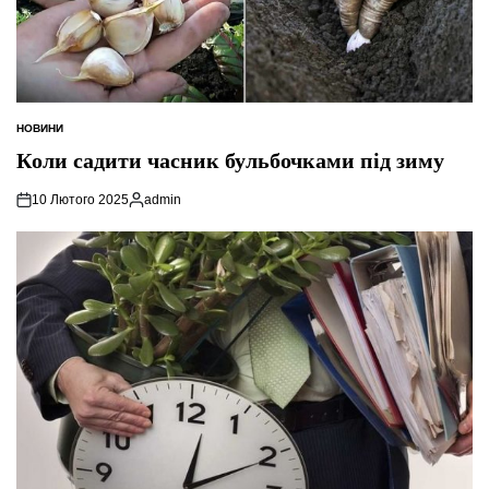
НОВИНИ
ОПУБЛІКУВАТИ
У
Коли садити часник бульбочками під зиму
10 Лютого 2025
admin
Опубліковано