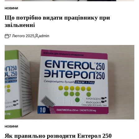
НОВИНИ
ОПУБЛІКУВАТИ
У
Що потрібно видати працівнику при
звільненні
7 Лютого 2025
admin
Опубліковано
НОВИНИ
ОПУБЛІКУВАТИ
У
Як правильно розводити Ентерол 250