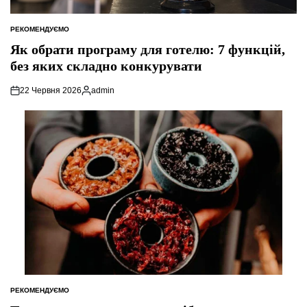
РЕКОМЕНДУЄМО
ОПУБЛІКУВАТИ
У
Як обрати програму для готелю: 7 функцій,
без яких складно конкурувати
22 Червня 2026
admin
Опубліковано
РЕКОМЕНДУЄМО
ОПУБЛІКУВАТИ
У