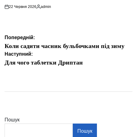
22 Червня 2026
admin
Опубліковано
Навігація
Попередній:
записів
Коли садити часник бульбочками під зиму
Наступний:
Для чого таблетки Дриптан
Пошук
Пошук