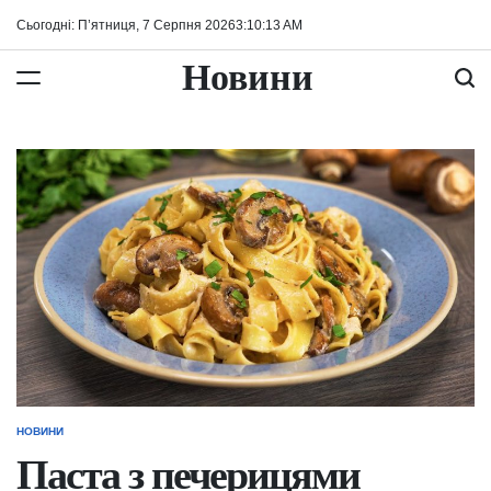
Перейти
Сьогодні: П’ятниця, 7 Серпня 2026
3
:
10
:
14
AM
до
вмісту
Новини
НОВИНИ
ОПУБЛІКУВАТИ
У
Паста з печерицями