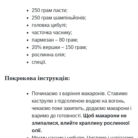
250 грам пасти;
250 грам шампіньйонів;
головка цибулі;
часточка часнику;
пармезан – 80 грам;
20% вершки – 150 грам;
рослинна олія;
спеції.
Покрокова інструкція:
Починаємо з варіння макаронів. Ставимо
каструлю з підсоленою водою на вогонь,
чекаємо поки закипить, додаємо макарони і
варимо до готовності.
Щоб макарони не
злипалися, влийте краплину рослинної
олії.
Моєму часник і цибулю. Чистимо і нарізаємо