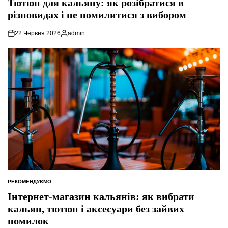
Тютюн для кальяну: як розібратися в
різновидах і не помилитися з вибором
22 Червня 2026
admin
Опубліковано
РЕКОМЕНДУЄМО
ОПУБЛІКУВАТИ
У
Інтернет-магазин кальянів: як вибрати
кальян, тютюн і аксесуари без зайвих
помилок