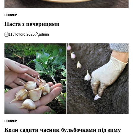
НОВИНИ
ОПУБЛІКУВАТИ
У
Паста з печерицями
11 Лютого 2025
admin
Опубліковано
НОВИНИ
ОПУБЛІКУВАТИ
У
Коли садити часник бульбочками під зиму