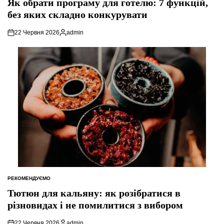
Як обрати програму для готелю: 7 функцій,
без яких складно конкурувати
22 Червня 2026
admin
Опубліковано
РЕКОМЕНДУЄМО
ОПУБЛІКУВАТИ
У
Тютюн для кальяну: як розібратися в
різновидах і не помилитися з вибором
22 Червня 2026
admin