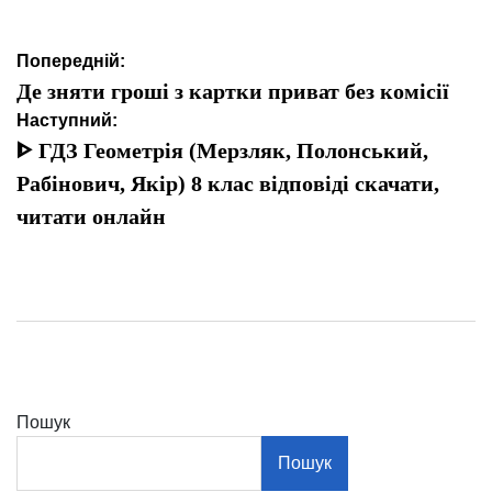
Навігація
Попередній:
записів
Де зняти гроші з картки приват без комісії
Наступний:
ᐈ ГДЗ Геометрія (Мерзляк, Полонський,
Рабінович, Якір) 8 клас відповіді скачати,
читати онлайн
Пошук
Пошук