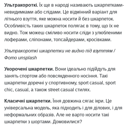
Ультракороткі.
Їх ще в народі називають шкарпетками-
невидимками або слідами. Це відмінний варіант для
літнього взуття, яке можна носити й без шкарпеток.
Особливість таких шкарпеток полягає в тому, що їх не
видно. Тож можеш сміливо носити сліди з улюбленими
лоферами, сліпонами, топсайдерами, кросівками.
Ультракороткі шкарпетки не видно під взуттям /
Фото unsplash
Укорочені шкарпетки.
Вони ідеально підійдуть для
занять спортом або повсякденного носіння. Такі
шкарпетки доречні у спортивному, sport casual, sport
chic, casual, а також street casual стилях.
Класичні шкарпетки.
Їхня довжина сягає ікри. Це
універсальна модель, яка підходить і для ділових, і для
неформальних образів. Але не варто носити такі
шкарпетки з шортами. Домовилися?