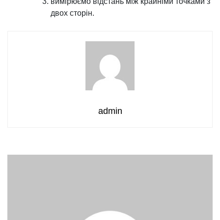
вимірюємо відстань між крайніми точками з
двох сторін.
admin