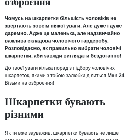
озброєння
Чомусь на шкарпетки більшість чоловіків не
звертають зовсім ніякої уваги. Але дуже і дуже
даремно. Адже це маленька, але надзвичайно
важлива складова чоловічого гардеробу.
Розповідаємо, як правильно вибрати чоловічі
шкарпетки, аби завжди виглядати бездоганно!
До твоєї уваги кілька порад з підбору чоловічих
шкарпеток, якими з тобою залюбки ділиться
Men 24
.
Візьми на озброєння!
Шкарпетки бувають
різними
Як ти вже зауважив, шкарпетки бувають не лише