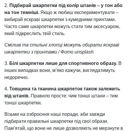
2.
Підбирай шкарпетки під колір штанів – у тон або
на тон темніші.
Якщо ж любиш експериментувати –
вибирай яскраві шкарпетки з кумедними принтами.
Часто саме шкарпетки можуть стати тим аксесуаром,
який підкреслить твій стиль.
Сміливі та стильні хлопці можуть обирати яскраві
шкарпетки з принтами / Фото unsplash
3.
Білі шкарпетки лише для спортивного образу.
В
інших випадках вони, м’яко кажучи, виглядатимуть
недоречно.
4.
Товщина та тканина шкарпеток також залежить
від штанів.
Правило просте: чим тонші штани – тим
тонші шкарпетки.
Візьми на озброєння наші поради, аби завжди
підбирати правильні шкарпетки під свої образи.
Пам’ятай, що вони не лише дозволяють не мерзнути в