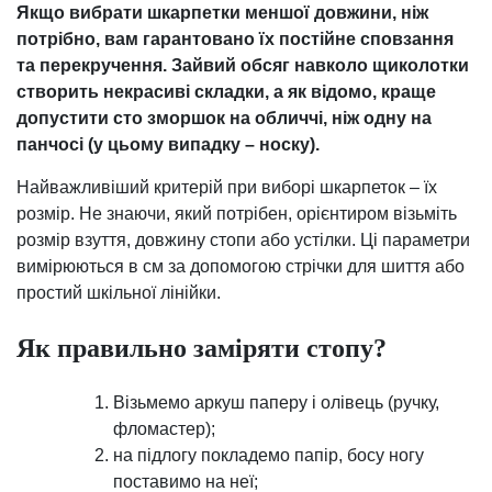
Якщо вибрати шкарпетки меншої довжини, ніж
потрібно, вам гарантовано їх постійне сповзання
та перекручення. Зайвий обсяг навколо щиколотки
створить некрасиві складки, а як відомо, краще
допустити сто зморшок на обличчі, ніж одну на
панчосі (у цьому випадку – носку).
Найважливіший критерій при виборі шкарпеток – їх
розмір. Не знаючи, який потрібен, орієнтиром візьміть
розмір взуття, довжину стопи або устілки. Ці параметри
вимірюються в см за допомогою стрічки для шиття або
простий шкільної лінійки.
Як правильно заміряти стопу?
Візьмемо аркуш паперу і олівець (ручку,
фломастер);
на підлогу покладемо папір, босу ногу
поставимо на неї;