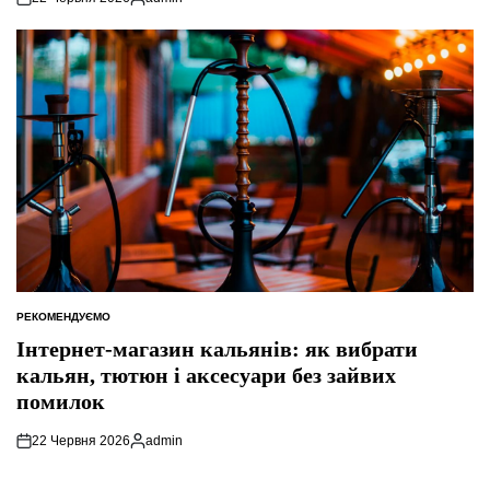
Опубліковано
РЕКОМЕНДУЄМО
ОПУБЛІКУВАТИ
У
Інтернет-магазин кальянів: як вибрати
кальян, тютюн і аксесуари без зайвих
помилок
22 Червня 2026
admin
Опубліковано