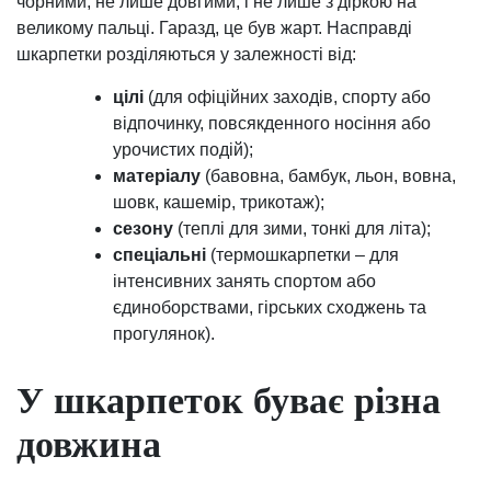
чорними, не лише довгими, і не лише з діркою на
великому пальці. Гаразд, це був жарт. Насправді
шкарпетки розділяються у залежності від:
цілі
(для офіційних заходів, спорту або
відпочинку, повсякденного носіння або
урочистих подій);
матеріалу
(бавовна, бамбук, льон, вовна,
шовк, кашемір, трикотаж);
сезону
(теплі для зими, тонкі для літа);
спеціальні
(термошкарпетки – для
інтенсивних занять спортом або
єдиноборствами, гірських сходжень та
прогулянок).
У шкарпеток буває різна
довжина