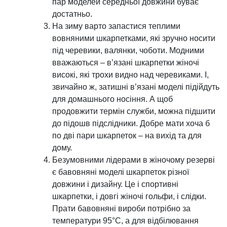
пар моделей середньої довжини буває
достатньо.
На зиму варто запастися теплими
вовняними шкарпетками, які зручно носити
під черевики, валянки, чоботи. Модними
вважаються – в’язані шкарпетки жіночі
високі, які трохи видно над черевиками. І,
звичайно ж, затишні в’язані моделі підійдуть
для домашнього носіння. А щоб
продовжити термін служби, можна підшити
до підошв підслідники. Добре мати хоча б
по дві пари шкарпеток – на вихід та для
дому.
Безумовними лідерами в жіночому резерві
є бавовняні моделі шкарпеток різної
довжини і дизайну. Це і спортивні
шкарпетки, і довгі жіночі гольфи, і слідки.
Прати бавовняні вироби потрібно за
температури 95°С, а для відбілювання