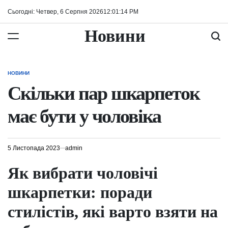
Перейти
Сьогодні: Четвер, 6 Серпня 2026
12
:
01
:
16
PM
до
вмісту
Новини
НОВИНИ
ОПУБЛІКУВАТИ
У
Скільки пар шкарпеток
має бути у чоловіка
5 Листопада 2023
admin
Як вибрати чоловічі
шкарпетки: поради
стилістів, які варто взяти на