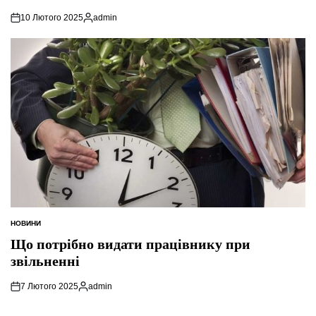
10 Лютого 2025
admin
Опубліковано
НОВИНИ
ОПУБЛІКУВАТИ
У
Що потрібно видати працівнику при
звільненні
7 Лютого 2025
admin
Опубліковано