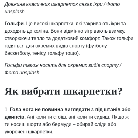
Довжина класичних шкарпеток сягає ікри / Фото
unsplash
Гольфи.
Це високі шкарпетки, які закривають ікри та
доходять до коліна. Вони відмінно зігрівають взимку,
створюючи тепло та додатковий комфорт. Також гольфи
годяться для окремих видів спорту (футболу,
баскетболу, тенісу, гольфу тощо).
Гольфи також носять для окремих видів спорту /
Фото unsplash
Як вибрати шкарпетки?
1.
Гола нога не повинна виглядати з-під штанів або
джинсів.
Ані коли ти стоїш, ані коли ти сидиш. Якщо ж
ти носиш шорти або бермуди – обирай сліди або
укорочені шкарпетки.