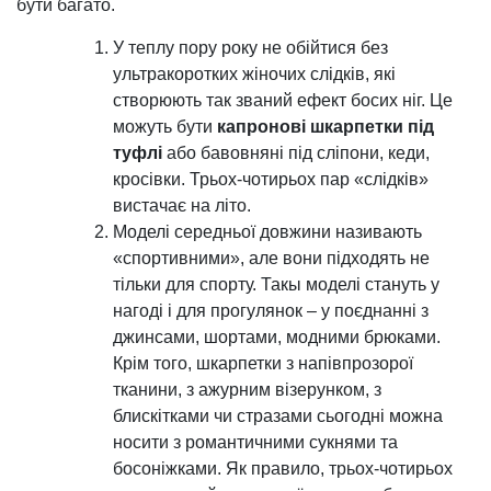
бути багато.
У теплу пору року не обійтися без
ультракоротких жіночих слідків, які
створюють так званий ефект босих ніг. Це
можуть бути
капронові шкарпетки під
туфлі
або бавовняні під сліпони, кеди,
кросівки. Трьох-чотирьох пар «слідків»
вистачає на літо.
Моделі середньої довжини називають
«спортивними», але вони підходять не
тільки для спорту. Такы моделі стануть у
нагоді і для прогулянок – у поєднанні з
джинсами, шортами, модними брюками.
Крім того, шкарпетки з напівпрозорої
тканини, з ажурним візерунком, з
блискітками чи стразами сьогодні можна
носити з романтичними сукнями та
босоніжками. Як правило, трьох-чотирьох