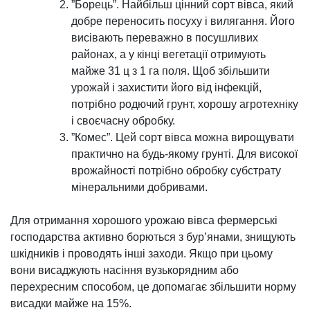
”Борець”. Найбільш цінний сорт вівса, який
добре переносить посуху і вилягання. Його
висівають переважно в посушливих
районах, а у кінці вегетації отримують
майже 31 ц з 1 га поля. Щоб збільшити
урожай і захистити його від інфекцій,
потрібно родючий грунт, хорошу агротехніку
і своєчасну обробку.
”Комес”. Цей сорт вівса можна вирощувати
практично на будь-якому грунті. Для високої
врожайності потрібно обробку субстрату
мінеральними добривами.
Для отримання хорошого урожаю вівса фермерські
господарства активно борються з бур’янами, знищують
шкідників і проводять інші заходи. Якщо при цьому
вони висаджують насіння вузькорядним або
перехресним способом, це допомагає збільшити норму
висадки майже на 15%.