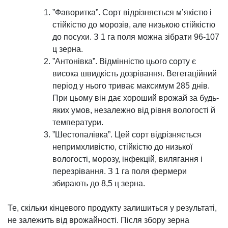
”Фаворитка”. Сорт відрізняється м’якістю і
стійкістю до морозів, але низькою стійкістю
до посухи. З 1 га поля можна зібрати 96-107
ц зерна.
”Антонівка”. Відмінністю цього сорту є
висока швидкість дозрівання. Вегетаційний
період у нього триває максимум 285 днів.
При цьому він дає хороший врожай за будь-
яких умов, незалежно від рівня вологості й
температури.
”Шестопалівка”. Цей сорт відрізняється
непримхливістю, стійкістю до низької
вологості, морозу, інфекцій, вилягання і
перезрівання. З 1 га поля фермери
збирають до 8,5 ц зерна.
Те, скільки кінцевого продукту залишиться у результаті,
не залежить від врожайності. Після збору зерна