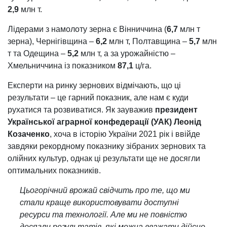
2,9
млн т.
Лідерами з намолоту зерна є Вінниччина (
6,7
млн т
зерна), Чернігівщина –
6,2
млн т, Полтавщина –
5,7
млн
т та Одещина –
5,2
млн т, а за урожайністю –
Хмельниччина із показником
87,1
ц/га.
Експерти на ринку зернових відмічають, що ці
результати – це гарний показник, але нам є куди
рухатися та розвиватися. Як зауважив
президент
Української аграрної конфедерації (УАК) Леонід
Козаченко
, хоча в історію України 2021 рік і ввійде
завдяки рекордному показнику зібраних зернових та
олійних культур, однак ці результати ще не досягли
оптимальних показників.
Цьогорічний врожай свідчить про те, що ми
стали краще використовувати доступні
ресурси та технології. Але ми не повністю
досягли результатів, які можна вважати дійсно