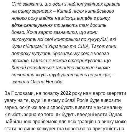
Слід зважати, що один з найпотужніших гравців
на ринку зернових – Китай після китайського
нового року майже на місяць випаде з ринку,
адже святкування тривають там досить
довго. Хоча варто зазначити, що вони
виконують всі свої контракти по кукурудзі, які
були підписані з Україною та США. Також вони
потроху купують бразильську сою з нового
врожаю. Однак не можна стверджувати, що
Китай поводиться занадто активно і може
створити якусь турбулентність на ринку», –
заявила Олена Нероба.
За її словами, на початку
2022
року нам варто звертати
увагу на те, куди і в якому обсязі Росія буде вивозити
зерно, оскільки вони спробують вивезти максимальну
кількість зерна до того, як будуть введені квоти.Однак
найбільшою проблемою для всіх гравців на ринку може
стати не лише конкурентна боротьба за присутність на