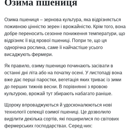
Озима пшениця
Озима пшениця – зернова культура, яка відрізняється
поживною цінністю зерен і врожайністю. Крім того, вона
добре переносить сезонне пониження температури, що
відрізняє її від ярової пшениці. Попри те, що ця
однорічна рослина, саме її найчастіше усього
висаджують фермери.
Як правило, озиму пшеницю починають засівати в
останні дні літа або на початку осені. У листопаді вона
вже дає перші паростки, вегетація яких триває із зими
до перших тижнів весни. В порівнянні з яровою
культурою, врожай тут збирають набагато раніше.
Щороку впроваджуються й удосконалюються нові
технології селекції озимої пшениці. Це дозволило
виділити декілька сортів, які поширилися по світових
фермерських господарствах. Серед них: