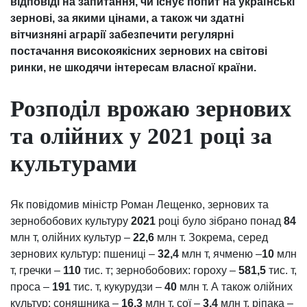
відповіді на запитання, чи існує попит на українські
зернові, за якими цінами, а також чи здатні
вітчизняні аграрії забезпечити регулярні
постачання високоякісних зернових на світові
ринки, не шкодячи інтересам власної країни.
Розподіл врожаю зернових
та олійних у 2021 році за
культурами
Як повідомив міністр Роман Лещенко, зернових та
зернобобових культуру
2021
році було зібрано понад
84
млн т, олійних культур –
22,6
млн т. Зокрема, серед
зернових культур: пшениці –
32,4
млн т, ячменю –
10
млн
т, гречки –
110
тис. т; зернобобових: гороху –
581,5
тис. т,
проса –
191
тис. т, кукурудзи –
40
млн т. А також олійних
культур: соняшника –
16,3
млн т, сої –
3,4
млн т, ріпака –