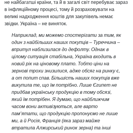
не найбагатші країни, та й в загалі світ перебуває зараз
в інфляційному процесі, тому й розраховувати на
великі надходження коштів для закупівель немає
звідки. Україна – не виняток.
Наприклад, ми можемо спостерігати за тим, як
один з найбільших наших покупців – Туреччина –
впритул наблизилася до дефолту. Однак в
цілому ситуація стабільна, Україна входить в
новий рік на ціновому плато. Тобто ціни на
зернові трохи знизилися, адже обсяг на ринку є,
а от попит спав. Більшість наших покупців вже
викупила те, що їм потрібно. Лише Єгипет не
придбав українську продукцію в тому обсязі,
який їм потрібен. Я думаю, що найближчим
часом вони активізуються, але варто
пам’ятати, що продукцію пропонуємо не лише
ми, а й Росія, Франція (яка зараз майже
втратила Алжирський ринок зерна) та інші