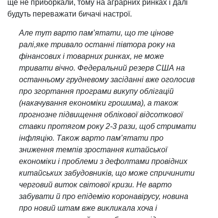
ще не приборкали, тому на аграрних ринках і далі
будуть переважати бичачі настрої.
Але тут варто пам’ятати, що те цінове
ралі,яке тривало останні півтора року на
фінансових і товарних ринках, не може
тривати вічно. Федеральний резерв США на
останньому грудневому засіданні вже оголосив
про згортання програми викупу облігацій
(накачування економіки грошима), а також
прогнозне підвищення облікової відсоткової
ставки протягом року 2-3 рази, щоб стримати
інфляцію. Також варто пам’ятати про
зниження темпів зростання китайської
економіки і проблеми з дефолтами провідних
китайських забудовників, що може спричинити
черговий виток світової кризи. Не варто
забувати й про епідемію коронавірусу, новина
про новий штам вже викликала хоча і