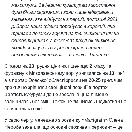
максимуми. За іншими культурами зростання
було більш скромним, і вони лише відігравали
зниження, яке відбулось в першій половині 2021
р. Зараз наша фізика перебуває в корекції, яка
триває з початку грудня на тлі зниження цін на
світових ринках, а також за рахунок зниження
ліквідності у нас всередині країни перед
новорічними святами», – пояснює Тищенко.
Станом на
23
грудня ціни на пшеницю
2
класу та
фуражну в Миколаївському порту знизились на
13
грн/т,
а в портах Одеської області зросли на
20-25
грн/т, чим
практично зрівняли свої цінові позиції в портах.
Вартість кукурудзи дещо зросла, а ціна ячменю
залишилась без змін. Також не змінились індикативи на
соняшник та сою.
У свою чергу, менеджер з розвитку «Maxigrain» Олена
Нероба заявила, що основні споживачі зернових – це