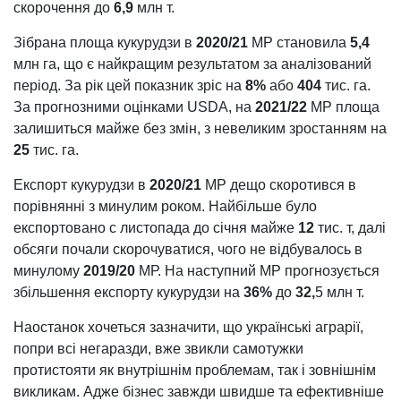
скорочення до
6,9
млн т.
Зібрана площа кукурудзи в
2020/21
МР становила
5,4
млн га, що є найкращим результатом за аналізований
період. За рік цей показник зріс на
8%
або
404
тис. га.
За прогнозними оцінками USDA, на
2021/22
МР площа
залишиться майже без змін, з невеликим зростанням на
25
тис. га.
Експорт кукурудзи в
2020/21
МР дещо скоротився в
порівнянні з минулим роком. Найбільше було
експортовано с листопада до січня майже
12
тис. т, далі
обсяги почали скорочуватися, чого не відбувалось в
минулому
2019/20
МР. На наступний МР прогнозується
збільшення експорту кукурудзи на
36%
до
32,
5 млн т.
Наостанок хочеться зазначити, що українські аграрії,
попри всі негаразди, вже звикли самотужки
протистояти як внутрішнім проблемам, так і зовнішнім
викликам. Адже бізнес завжди швидше та ефективніше