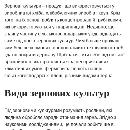
Зернові культури – продукт, що використовується у
виробництві хліба, хлібобулочних виробів і круп. Крім
того, на їх основі роблять концентровані й грубі корми,
які використовуються у тваринництві. Недивно, що
значну частину сільськогосподарських угідь відводять
саме під посів зернових культур. Чим більше врожаю,
чим більше кормових, продовольчих і технічних потреб
здатні покрити державу. Щоб захистити себе від низької
врожайності, яка трапляється за несприятливих
кліматичних умов, фермери засівають наявні
сільськогосподарські площі різними видами зерна.
Види зернових культур
Під зерновими культурами розуміють рослини, які
людина обробляє заради отримання зерна. Згідно з
науковими дослідженнями, це почали робити ще в