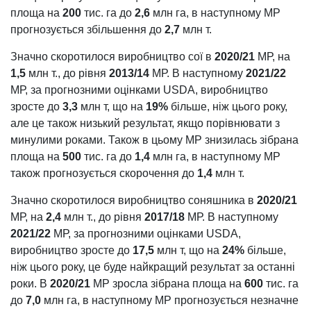
площа на
200
тис. га до
2,6
млн га, в наступному МР
прогнозується збільшення до
2,7
млн т.
Значно скоротилося виробництво сої в
2020/21
МР, на
1,5
млн т., до рівня
2013/14
МР. В наступному
2021/22
МР, за прогнозними оцінками USDA, виробництво
зросте до
3,3
млн т, що на
19%
більше, ніж цього року,
але це також низький результат, якщо порівнювати з
минулими роками. Також в цьому МР знизилась зібрана
площа на
500
тис. га до
1,4
млн га, в наступному МР
також прогнозується скорочення до
1,4
млн т.
Значно скоротилося виробництво соняшника в
2020/21
МР, на
2,4
млн т., до рівня
2017/18
МР. В наступному
2021/22
МР, за прогнозними оцінками USDA,
виробництво зросте до
17,5
млн т, що на
24%
більше,
ніж цього року, це буде найкращий результат за останні
роки. В
2020/21
МР зросла зібрана площа на
600
тис. га
до
7,0
млн га, в наступному МР прогнозується незначне