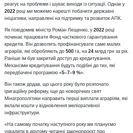
реагує на проблеми і шукає виходи із ситуації. Однак у
2022
році ми можемо нарешті побачити державні
ініціативи, направлені на підтримку та розвиток АПК.
Як повідомив міністр Роман Лещенко, у
2022
році
починає працювати Фонд часткового гарантування
кредитів. Він дозволить профінансувати саме малих
аграріїв, які обробляють до
500
га, на
24
млрд грн за рік.
Раніше їм був закритий доступ до кредитування.
Механізми кредитування будуть подібні до тих, які
передбачені програмою «
5–7–9 %
».
Він також додав, що цього року було розпочато
іригаційну реформу, іще до новорічних свят
Мінагрополітики направить перші виплати аграріям, які
вклали кошти у відновлення меліоративної
інфраструктури.
«На самому початку наступного року ми плануємо
ухвалити в другому читанні законопроєкт про