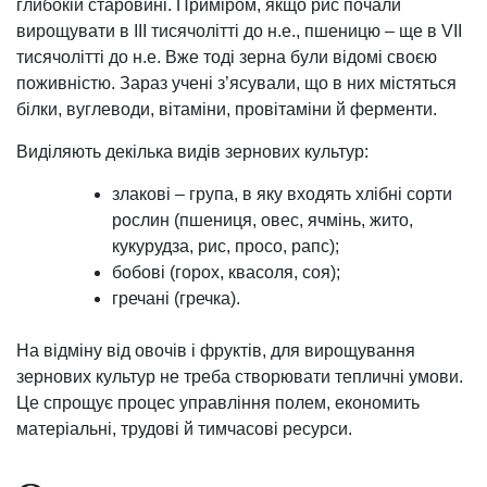
глибокій старовині. Приміром, якщо рис почали
вирощувати в III тисячолітті до н.е., пшеницю – ще в VII
тисячолітті до н.е. Вже тоді зерна були відомі своєю
поживністю. Зараз учені з’ясували, що в них містяться
білки, вуглеводи, вітаміни, провітаміни й ферменти.
Виділяють декілька видів зернових культур:
злакові – група, в яку входять хлібні сорти
рослин (пшениця, овес, ячмінь, жито,
кукурудза, рис, просо, рапс);
бобові (горох, квасоля, соя);
гречані (гречка).
На відміну від овочів і фруктів, для вирощування
зернових культур не треба створювати тепличні умови.
Це спрощує процес управління полем, економить
матеріальні, трудові й тимчасові ресурси.