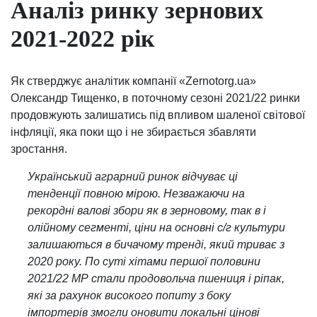
Аналіз ринку зернових
2021-2022 рік
Як стверджує аналітик компанії «Zernotorg.ua»
Олександр Тищенко, в поточному сезоні 2021/22 ринки
продовжують залишатись під впливом шаленої світової
інфляції, яка поки що і не збирається збавляти
зростання.
Український аграрний ринок відчуває ці
тенденції повною мірою. Незважаючи на
рекордні валові збори як в зерновому, так в і
олійному сегменті, ціни на основні с/г культури
залишаються в бичачому тренді, який триває з
2020 року. По суті хітами першої половини
2021/22 МР стали продовольча пшениця і ріпак,
які за рахунок високого попиту з боку
імпортерів змогли оновити локальні цінові