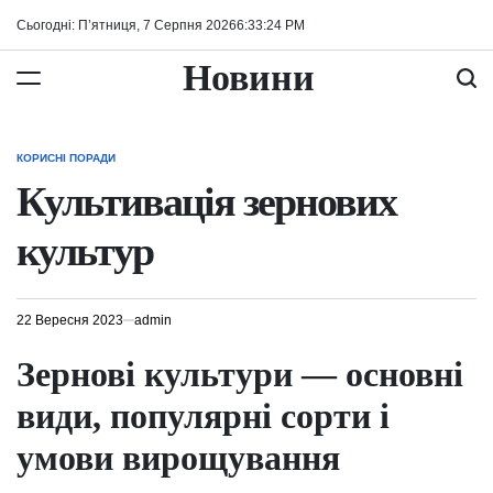
Перейти
Сьогодні: П’ятниця, 7 Серпня 2026
6
:
33
:
25
PM
до
вмісту
Новини
КОРИСНІ ПОРАДИ
ОПУБЛІКУВАТИ
У
Культивація зернових
культур
22 Вересня 2023
admin
Зернові культури — основні
види, популярні сорти і
умови вирощування