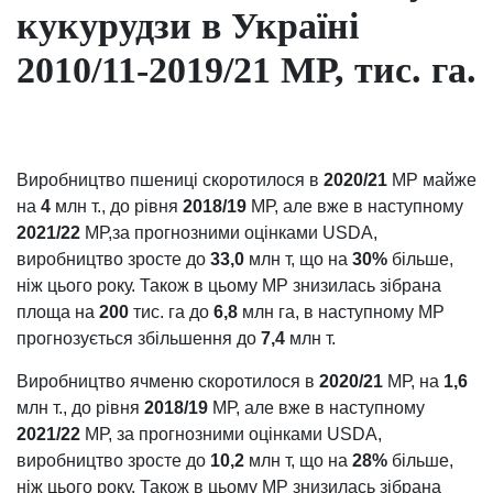
кукурудзи в Україні
2010/11-2019/21 МР, тис. га.
Виробництво пшениці скоротилося в
2020/21
МР майже
на
4
млн т., до рівня
2018/19
МР, але вже в наступному
2021/22
МР,за прогнозними оцінками USDA,
виробництво зросте до
33,0
млн т, що на
30%
більше,
ніж цього року. Також в цьому МР знизилась зібрана
площа на
200
тис. га до
6,8
млн га, в наступному МР
прогнозується збільшення до
7,4
млн т.
Виробництво ячменю скоротилося в
2020/21
МР, на
1,6
млн т., до рівня
2018/19
МР, але вже в наступному
2021/22
МР, за прогнозними оцінками USDA,
виробництво зросте до
10,2
млн т, що на
28%
більше,
ніж цього року. Також в цьому МР знизилась зібрана