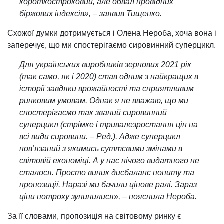
короткостроковий, але обвал провідних
біржових індексів», – заявив Тищенко.
Схожої думки дотримується і Олена Нероба, хоча вона і
заперечує, що ми спостерігаємо сировинний суперцикл.
Для українських виробників зернових 2021 рік
(так само, як і 2020) став одним з найкращих в
історії завдяки врожайності та сприятливим
ринковим умовам. Однак я не вважаю, що ми
спостерігаємо так званий сировинний
суперцикл (стрімке і тривалезростання цін на
всі види сировини. – Ред.). Адже суперцикл
пов’язаний з якимись суттєвими змінами в
світовій економіці. А у нас нічого видатного не
сталося. Просто виник дисбаланс попиту та
пропозиції. Наразі ми бачили цінове ралі. Зараз
ціни потроху зупинилися», – пояснила Нероба.
За її словами, пропозиція на світовому ринку є