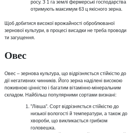
росу. З 1 га землі фермерські господарства
отримують максимум 63 ц якісного зерна.
Щоб добитися високої врожайності оброблюваної
зернової культури, в процесі висадки не треба проводи
ти загущення.
Овес
Овес – зернова культура, що відрізняється стійкістю до
дії негативних чинників. Його зерна наділені високою
поживною цінністю і багатим вітамінно-мінеральним
складом. Найбільш популярними сортами визнані:
”Лівша”. Сорт відрізняється стійкістю до
низької вологості й температури, а також до
хвороби, що викликається грибком
головешка.