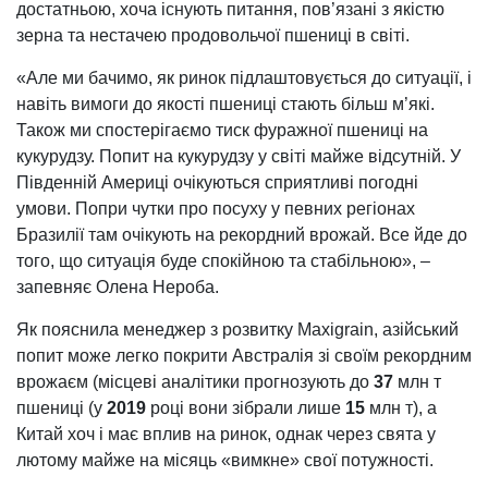
достатньою, хоча існують питання, пов’язані з якістю
зерна та нестачею продовольчої пшениці в світі.
«Але ми бачимо, як ринок підлаштовується до ситуації, і
навіть вимоги до якості пшениці стають більш м’які.
Також ми спостерігаємо тиск фуражної пшениці на
кукурудзу. Попит на кукурудзу у світі майже відсутній. У
Південній Америці очікуються сприятливі погодні
умови. Попри чутки про посуху у певних регіонах
Бразилії там очікують на рекордний врожай. Все йде до
того, що ситуація буде спокійною та стабільною», –
запевняє Олена Нероба.
Як пояснила менеджер з розвитку Maxigrain, азійський
попит може легко покрити Австралія зі своїм рекордним
врожаєм (місцеві аналітики прогнозують до
37
млн т
пшениці (у
2019
році вони зібрали лише
15
млн т), а
Китай хоч і має вплив на ринок, однак через свята у
лютому майже на місяць «вимкне» свої потужності.