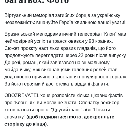
Віртуальний меморіал загиблих борців за українську
незалежність: вшануйте Героїв хвилиною вашої уваги!
Бразильський мелодраматичний телесеріал “Клон” мав
неймовірний успіх та транслювався у 93 країнах.
Сюжет проєкту настільки вразив глядачів, що його
продовжують переглядати через 22 роки після випуску.
До речі, роман, який зав’язався на знімальному
майданчику, між виконавцями головних ролей став
додатковою причиною зростання популярності серіалу.
За його героями й досі стежать віддані фанати.
OBOZREVATEL хоче розповісти кілька цікавих фактів
про “Клон”, які ви могли не знати. Спочатку режисер
хотів назвати проєкт “Другий шанс” або “Почати
спочатку”
(щоб подивитися фото, доскролльте
сторінку до кінця).