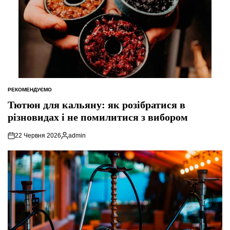
РЕКОМЕНДУЄМО
ОПУБЛІКУВАТИ
У
Тютюн для кальяну: як розібратися в
різновидах і не помилитися з вибором
22 Червня 2026
admin
Опубліковано