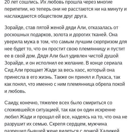
20 лет сошлись. Их любовь прошла через многие
перипетии, но теперь они не расстаются ни на минуту и
наслаждаются обществом друг друга.
Зорайде, став пятой женой дяди Али, отказалась от
роскошных подарков, золота и дорогих тканей. Она
уверила мужа в том, что самым лучшим сюрпризом для
нее будет то, что он простит свою племянницу и пустит
ее в свой дом. Дядя Али был удивлен чистой душой
Зорайде, и он исполнил ее желание. В конце сериала
Сид Али прощает Жади за весь хаос, который она
принесла в его жизнь. Также он принял и Лукаса, так
как понял, что именно с ним племянница обрела покой
и любовь.
Саиду, конечно, тяжелее всех было смириться со
сложившейся ситуацией, так как он один искренне
любил Жади и прощал ей все, надеясь на то, что она не
разрушит их семью. Скрепя сердцем, мужчина
разрешил бывшей жене видеться с дочкой Хадижей.