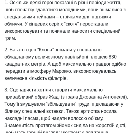
1. Оскільки деякі герої показані в різні періоди життя,
щоб спочатку здаватися молодшими, вони знімалися зі
спеціальними тейпами – стрічками для підтяжки
обличчя. У кінцевих серіях “скотч” переставали
використовувати та починали наносити спеціальний
грим.
2. Багато сцен “Клона” знімали у спеціально
обладнаному величезному павільйоні площею 830
квадратних метрів. А щоб максимально правдоподібно
передати атмосферу Марокко, використовувалась
величезна кількість фільтрів.
3. Сценаристи хотіли створити максимально
привабливий образ Жаді (зіграла Джованна Антонеллі).
Тому її змушували “збільшувати” груди, підкладаючи у
білизну спеціальні вставки. Також артистка носила
накладні пасма, щоб надати волоссю об’єму.
Знаменитість протягом зйомок сиділа на жорсткій дієті,
щоб мати гарний вигляд у костюмах для танців.