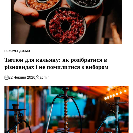
РЕКОМЕНДУЄМО
ОПУБЛІКУВАТИ
У
Тютюн для кальяну: як розібратися в
різновидах і не помилитися з вибором
22 Червня 2026
admin
Опубліковано