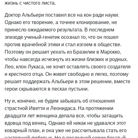
жизнь с чистого листа.
Доктор Альбьери поставил все на кон ради науки.
Однако его творение, а точнее клонирование, не
принесло ожидаемого результата. В последнем
эпизоде ученый-генетик осознал то, что он пошел
против врачебной этики и стал изгоем в обществе.
Поэтому он решает уехать из Бразилии в Марокко,
чтобы навсегда исчезнуть из жизни близких и родных.
Лео, клон Лукаса, не хочет оставлять своего создателя
и крестного отца. Он живет свободно и легко, поэтому
решает поддержать Альбьери в этом решении, вместе
герои скрываются в песках пустыни.
Ну и, конечно, не будем забывать об отношения
страстной Иветти и Леонидаса. На протяжении
двадцати лет женщина делала все, чтобы затащить
вдовца под венец. Однако ей никак не удавался этот
коварный план, и она уже не рассчитывала стать его
настоящей любовью. Но в последней серии богатый