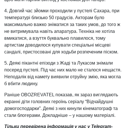
4. Довгий час зйомки проходили у пустелі Сахара, при
температурі близько 50 градусів. Акторам було
максимально важко зніматися за таких умов, до того ж
не витримувала навіть апаратура. Техніка не хотіла
вмикатися, а взуття буквально плавилося, тому
артистам доводилося купувати спеціальні місцеві
сандалі, пристосовані для ходьби розпеченим піском.
5. Деякі пікантні епізоди з Жаді та Лукасом знімали
посеред пустелі. Під час них мало не сталося нещастя.
Неподалік від намету виявили отруйну змію, яка могла
б вбити людину.
Раніше OBOZREVATEL показав, як зараз виглядають
екранні діти головних героїнь серіалу “Відчайдушні
домогосподарки”. Деякі з них кинули кінематограф та
стали блогерами. Докладніше – у нашому матеріалі.
Тільки перевірена інформація у нас у Telegram-