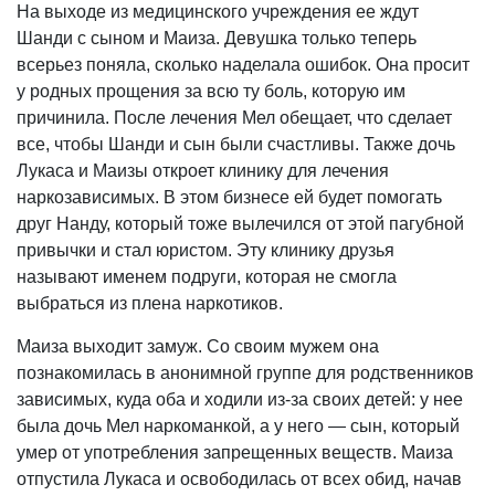
На выходе из медицинского учреждения ее ждут
Шанди с сыном и Маиза. Девушка только теперь
всерьез поняла, сколько наделала ошибок. Она просит
у родных прощения за всю ту боль, которую им
причинила. После лечения Мел обещает, что сделает
все, чтобы Шанди и сын были счастливы. Также дочь
Лукаса и Маизы откроет клинику для лечения
наркозависимых. В этом бизнесе ей будет помогать
друг Нанду, который тоже вылечился от этой пагубной
привычки и стал юристом. Эту клинику друзья
называют именем подруги, которая не смогла
выбраться из плена наркотиков.
Маиза выходит замуж. Со своим мужем она
познакомилась в анонимной группе для родственников
зависимых, куда оба и ходили из-за своих детей: у нее
была дочь Мел наркоманкой, а у него — сын, который
умер от употребления запрещенных веществ. Маиза
отпустила Лукаса и освободилась от всех обид, начав