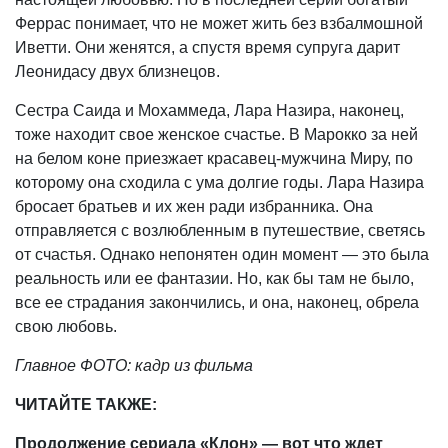
Феррас понимает, что не может жить без взбалмошной
Иветти. Они женятся, а спустя время супруга дарит
Леонидасу двух близнецов.
Сестра Саида и Мохаммеда, Лара Назира, наконец,
тоже находит свое женское счастье. В Марокко за ней
на белом коне приезжает красавец-мужчина Миру, по
которому она сходила с ума долгие годы. Лара Назира
бросает братьев и их жен ради избранника. Она
отправляется с возлюбленным в путешествие, светясь
от счастья. Однако непонятен один момент — это была
реальность или ее фантазии. Но, как бы там не было,
все ее страдания закончились, и она, наконец, обрела
свою любовь.
Главное ФОТО: кадр из фильма
ЧИТАЙТЕ ТАКЖЕ:
Продолжение сериала «Клон» — вот что ждет