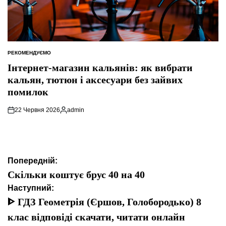
РЕКОМЕНДУЄМО
ОПУБЛІКУВАТИ
У
Інтернет-магазин кальянів: як вибрати
кальян, тютюн і аксесуари без зайвих
помилок
22 Червня 2026
admin
Опубліковано
Навігація
Попередній:
записів
Скільки коштує брус 40 на 40
Наступний:
ᐈ ГДЗ Геометрія (Єршов, Голобородько) 8
клас відповіді скачати, читати онлайн