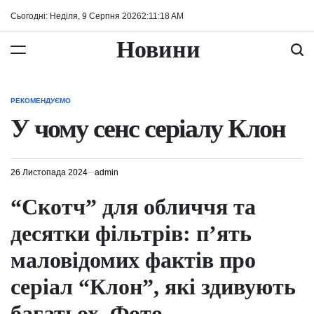
Перейти
Сьогодні: Неділя, 9 Серпня 2026
2
:
11
:
19
AM
до
вмісту
Новини
РЕКОМЕНДУЄМО
ОПУБЛІКУВАТИ
У
У чому сенс серіалу Клон
26 Листопада 2024
admin
“Скотч” для обличчя та
десятки фільтрів: п’ять
маловідомих фактів про
серіал “Клон”, які здивують
багатьох. Фото