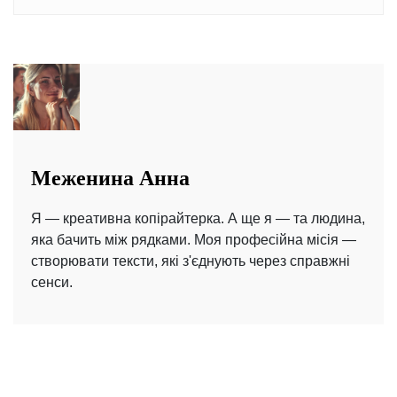
Меженина Анна
Я — креативна копірайтерка. А ще я — та людина,
яка бачить між рядками. Моя професійна місія —
створювати тексти, які з'єднують через справжні
сенси.