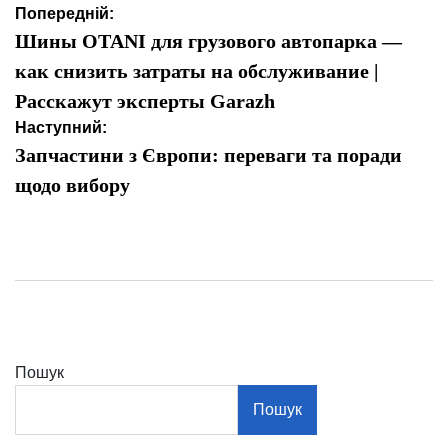
Навігація
Попередній:
записів
Шины OTANI для грузового автопарка —
как снизить затраты на обслуживание |
Расскажут эксперты Garazh
Наступний:
Запчастини з Європи: переваги та поради
щодо вибору
Пошук
Пошук