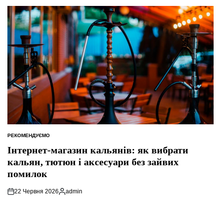
РЕКОМЕНДУЄМО
ОПУБЛІКУВАТИ
У
Інтернет-магазин кальянів: як вибрати
кальян, тютюн і аксесуари без зайвих
помилок
22 Червня 2026
admin
Опубліковано