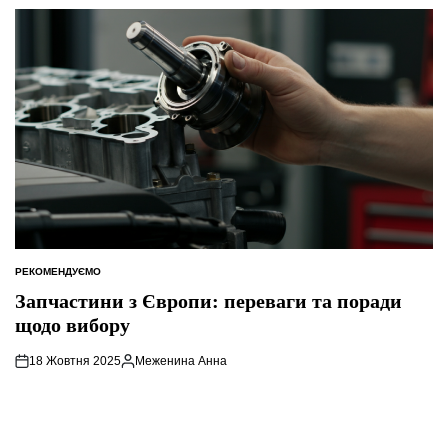
РЕКОМЕНДУЄМО
ОПУБЛІКУВАТИ
У
Запчастини з Європи: переваги та поради
щодо вибору
18 Жовтня 2025
Меженина Анна
Опубліковано