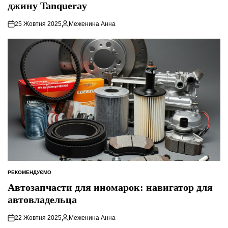
джину Tanqueray
25 Жовтня 2025
Меженина Анна
Опубліковано
РЕКОМЕНДУЄМО
ОПУБЛІКУВАТИ
У
Автозапчасти для иномарок: навигатор для
автовладельца
22 Жовтня 2025
Меженина Анна
Опубліковано