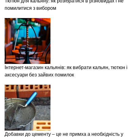
Тютюн для кальяну: як розібратися в різновидах і не
помилитися з вибором
Інтернет-магазин кальянів: як вибрати кальян, тютюн і
аксесуари без зайвих помилок
Добавки до цементу – це не примха а необхідність у