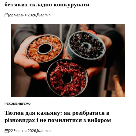
без яких складно конкурувати
22 Червня 2026
admin
Опубліковано
РЕКОМЕНДУЄМО
ОПУБЛІКУВАТИ
У
Тютюн для кальяну: як розібратися в
різновидах і не помилитися з вибором
22 Червня 2026
admin
Опубліковано