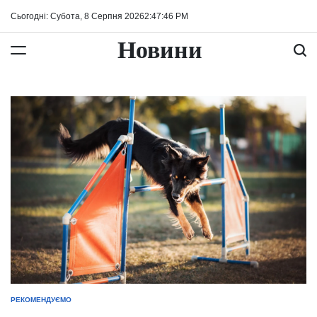
Перейти
Сьогодні: Субота, 8 Серпня 2026
2
:
47
:
47
PM
до
вмісту
Новини
РЕКОМЕНДУЄМО
ОПУБЛІКУВАТИ
У