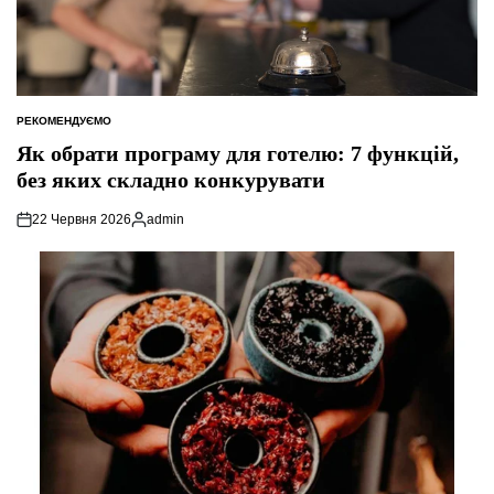
РЕКОМЕНДУЄМО
ОПУБЛІКУВАТИ
У
Як обрати програму для готелю: 7 функцій,
без яких складно конкурувати
22 Червня 2026
admin
Опубліковано