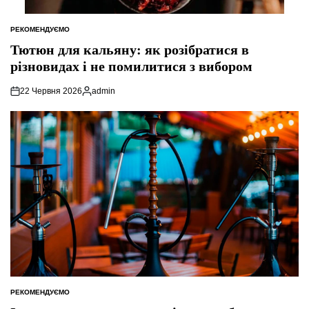
РЕКОМЕНДУЄМО
ОПУБЛІКУВАТИ
У
Тютюн для кальяну: як розібратися в
різновидах і не помилитися з вибором
22 Червня 2026
admin
Опубліковано
РЕКОМЕНДУЄМО
ОПУБЛІКУВАТИ
У