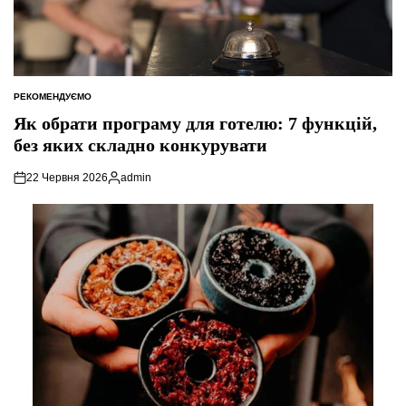
РЕКОМЕНДУЄМО
ОПУБЛІКУВАТИ
У
Як обрати програму для готелю: 7 функцій,
без яких складно конкурувати
22 Червня 2026
admin
Опубліковано