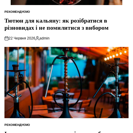
РЕКОМЕНДУЄМО
ОПУБЛІКУВАТИ
У
Тютюн для кальяну: як розібратися в
різновидах і не помилитися з вибором
22 Червня 2026
admin
Опубліковано
РЕКОМЕНДУЄМО
ОПУБЛІКУВАТИ
У