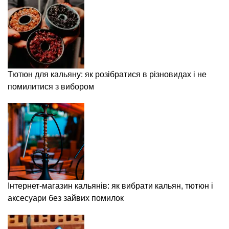
Тютюн для кальяну: як розібратися в різновидах і не
помилитися з вибором
Інтернет-магазин кальянів: як вибрати кальян, тютюн і
аксесуари без зайвих помилок