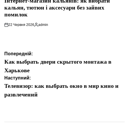
Інтернет-магазин кальянів: як вибрати
кальян, тютюн і аксесуари без зайвих
помилок
22 Червня 2026
admin
Опубліковано
Навігація
Попередній:
записів
Как выбрать двери скрытого монтажа в
Харькове
Наступний:
Телевизор: как выбрать окно в мир кино и
развлечений